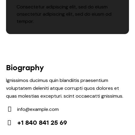
Consectetur adipiscing elit, sed do eiusm
onsectetur adipiscing elit, sed do eiusm od
tempor.
Biography
Ignissimos ducimus quin blandiitis praesentium
voluptatem deleniti atque corrupti quos dolores et
quas molestias excepturi. scint occaecatti gnissimus.
info@example.com
E-
+1 840 841 25 69
m
Ph